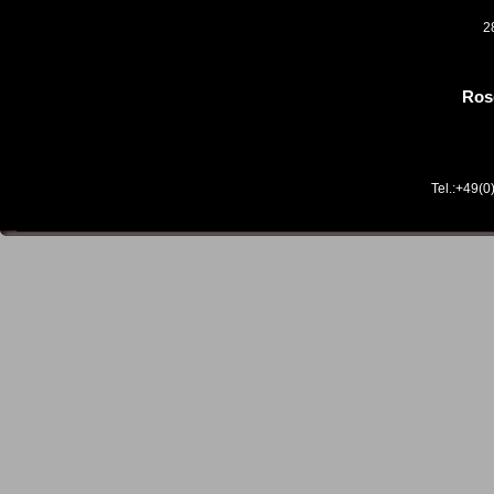
2
Ros
Tel.:+49(