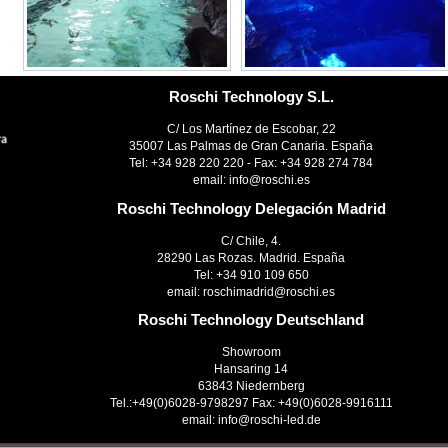
Roschi Technology S.L.
C/ Los Martínez de Escobar, 22
35007 Las Palmas de Gran Canaria. España
Tel: +34 928 220 220 - Fax: +34 928 274 784
email: info@roschi.es
Roschi Technology Delegación Madrid
C/ Chile, 4.
28290 Las Rozas. Madrid. España
Tel: +34 910 109 650
email: roschimadrid@roschi.es
Roschi Technology Deutschland
Showroom
Hansaring 14
63843 Niedernberg
Tel.:+49(0)6028-9798297 Fax: +49(0)6028-9916111
email: info@roschi-led.de